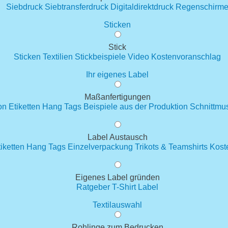
Siebdruck
Siebtransferdruck
Digitaldirektdruck
Regenschirm
Sticken
Stick
Sticken
Textilien
Stickbeispiele
Video
Kostenvoranschlag
Ihr eigenes Label
Maßanfertigungen
on
Etiketten
Hang Tags
Beispiele aus der Produktion
Schnittmus
Label Austausch
iketten
Hang Tags
Einzelverpackung
Trikots & Teamshirts
Kost
Eigenes Label gründen
Ratgeber T-Shirt Label
Textilauswahl
Rohlinge zum Bedrucken