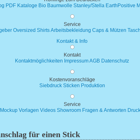
og
PDF Kataloge
Bio Baumwolle
Stanley/Stella
EarthPositive
M
Service
tgeber
Oversized Shirts
Arbeitsbekleidung
Caps & Mützen
Tasc
Kontakt & Info
Kontakt
Kontaktmöglichkeiten
Impressum
AGB
Datenschutz
Kostenvoranschläge
Siebdruck
Sticken
Produktion
Service
Mockup Vorlagen
Videos
Showroom
Fragen & Antworten
Druck
nschlag für einen Stick